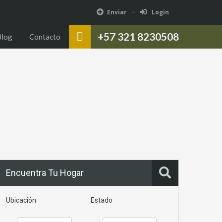
Enviar
Login
otros
Servicios
Propiedades
Blog
Contacto
+57 321 8230508
Blog
Contacto
Encuentra Tu Hogar
Ubicación
Estado