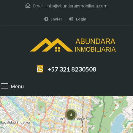
Email :
info@abundarainmobiliaria.com
Enviar
Login
+57 321 8230508
Menu
4