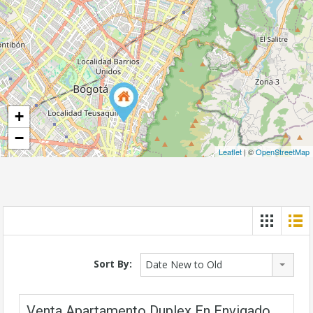
+
−
Leaflet
| ©
OpenStreetMap
Sort By:
Date New to Old
Venta Apartamento Duplex En Envigado