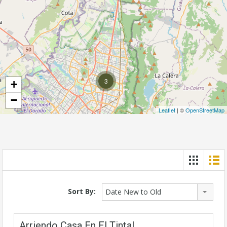
3
+
−
Leaflet
| ©
OpenStreetMap
Sort By:
Date New to Old
Arriendo Casa En El Tintal