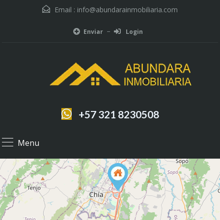
Email :
info@abundarainmobiliaria.com
Enviar
Login
+57 321 8230508
Menu