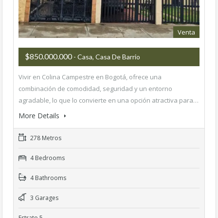
Venta
$850.000.000
- Casa, Casa De Barrio
Vivir en Colina Campestre en Bogotá, ofrece una
combinación de comodidad, seguridad y un entorno
agradable, lo que lo convierte en una opción atractiva para…
More Details
278 Metros
4 Bedrooms
4 Bathrooms
3 Garages
Estrato 5