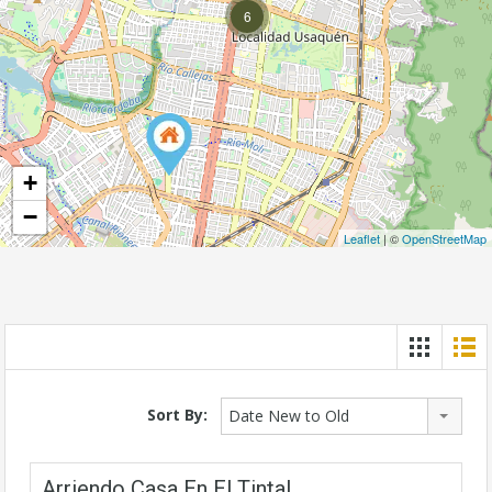
6
+
−
Leaflet
| ©
OpenStreetMap
Sort By:
Date New to Old
Arriendo Casa En El Tintal