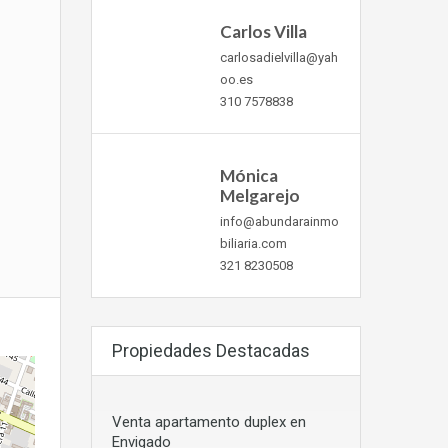
Carlos Villa
carlosadielvilla@yah
oo.es
310 7578838
Mónica
Melgarejo
info@abundarainmo
biliaria.com
321 8230508
Propiedades Destacadas
Venta apartamento duplex en
Envigado