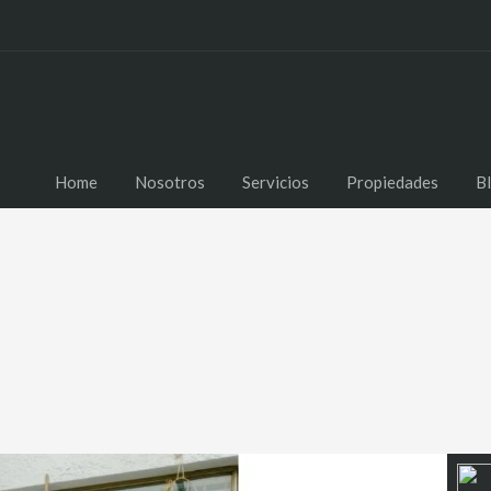
Home
Nos
Home
Nosotros
Servicios
Propiedades
B