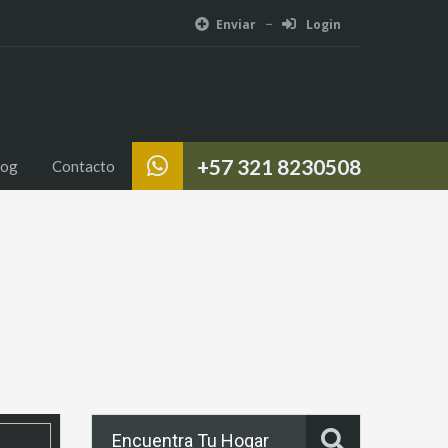
Enviar
Login
otros
Servicios
Propiedades
Blog
Contacto
+57 321 8230508
log
Contacto
Encuentra Tu Hogar