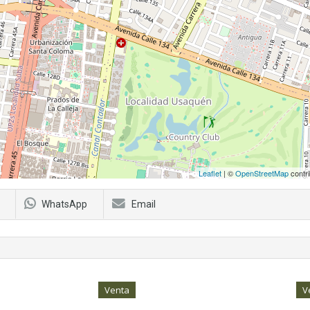
Leaflet
| ©
OpenStreetMap
contri
WhatsApp
Email
Venta
V
hia