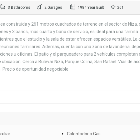
3 Bathrooms
2 Garages
1984 Year Built
261
a construida y 261 metros cuadrados de terreno en el sector de Niza, 
nes y 3 baños, más cuarto y baño de servicio, es ideal para una familia.
ntras que el estudio y la sala de estar ofrecen espacios versátiles. La 
 reuniones familiares. Además, cuenta con una zona de lavandería, depó
iones u oficinas. El patio y el parqueadero para 2 vehículos completan 
e ubicación. Cerca a Bulevar Niza, Parque Colina, San Rafael. Vías de ac
 5. Precio de oportunidad negociable
xiliar
Calentador a Gas