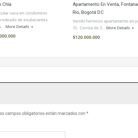
n Chía
Apartamento En Venta, Fontanar
Rio, Bogotá D.C
cular casa en condominio
 rodeado de exuberantes
Vendo hermoso apartamento en p
es…
More Details
15. Consta de 3…
More Details
000.000
$120.000.000
os campos obligatorios están marcados con
*