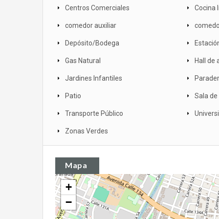
Centros Comerciales
Cocina I
comedor auxiliar
comedor
Depósito/Bodega
Estació
Gas Natural
Hall de 
Jardines Infantiles
Parader
Patio
Sala de
Transporte Público
Univers
Zonas Verdes
Mapa
+
−