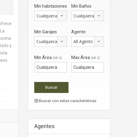
Min habitaciones
Min Baños
Cualquiera
Cualquiera
ofrece
 La
Min Garajes
Agente
cocina
Cualquiera
All Agents
sito y
esta
Min Área
Max Área
(Mt 2)
(Mt 2)
ceso:
Buscar con estas características
Agentes