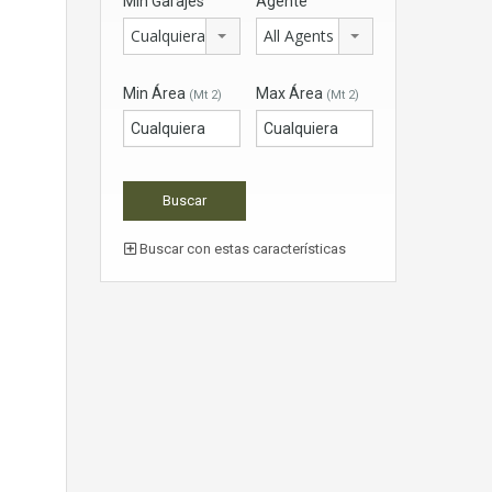
Min Garajes
Agente
Cualquiera
All Agents
Min Área
Max Área
(Mt 2)
(Mt 2)
Buscar con estas características